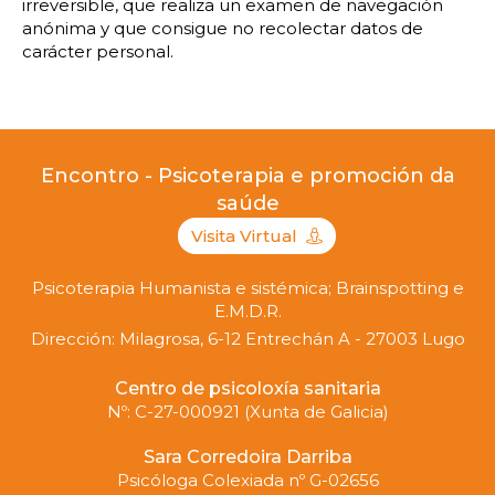
irreversible, que realiza un examen de navegación
anónima y que consigue no recolectar datos de
carácter personal.
Encontro - Psicoterapia e promoción da
saúde
Visita Virtual
Psicoterapia Humanista e sistémica; Brainspotting e
E.M.D.R.
Dirección: Milagrosa, 6-12 Entrechán A - 27003 Lugo
Centro de psicoloxía sanitaria
Nº: C-27-000921 (Xunta de Galicia)
Sara Corredoira Darriba
Psicóloga Colexiada nº G-02656