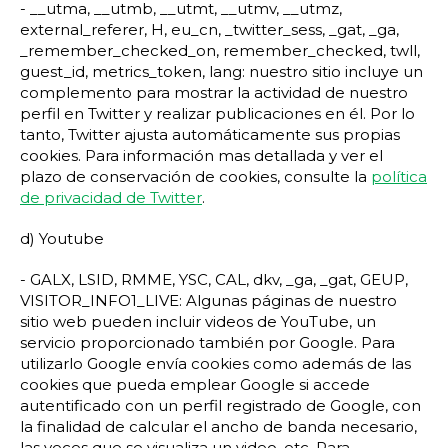
- __utma, __utmb, __utmt, __utmv, __utmz,
external_referer, H, eu_cn, _twitter_sess, _gat, _ga,
_remember_checked_on, remember_checked, twll,
guest_id, metrics_token, lang: nuestro sitio incluye un
complemento para mostrar la actividad de nuestro
perfil en Twitter y realizar publicaciones en él. Por lo
tanto, Twitter ajusta automáticamente sus propias
cookies. Para información mas detallada y ver el
plazo de conservación de cookies, consulte la
política
de privacidad de Twitter
.
d) Youtube
- GALX, LSID, RMME, YSC, CAL, dkv, _ga, _gat, GEUP,
VISITOR_INFO1_LIVE: Algunas páginas de nuestro
sitio web pueden incluir videos de YouTube, un
servicio proporcionado también por Google. Para
utilizarlo Google envía cookies como además de las
cookies que pueda emplear Google si accede
autentificado con un perfil registrado de Google, con
la finalidad de calcular el ancho de banda necesario,
las veces que se visualiza un video, etc. Para