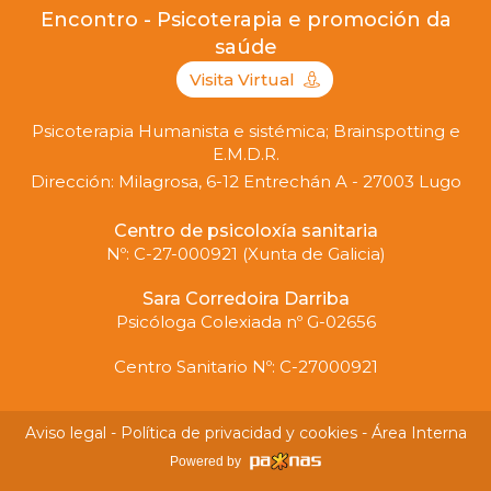
Encontro - Psicoterapia e promoción da
saúde
Visita Virtual
Psicoterapia Humanista e sistémica; Brainspotting e
E.M.D.R.
Dirección: Milagrosa, 6-12 Entrechán A - 27003 Lugo
Centro de psicoloxía sanitaria
Nº: C-27-000921 (Xunta de Galicia)
Sara Corredoira Darriba
Psicóloga Colexiada nº G-02656
Centro Sanitario Nº: C-27000921
Aviso legal
-
Política de privacidad y cookies
-
Área Interna
Powered by