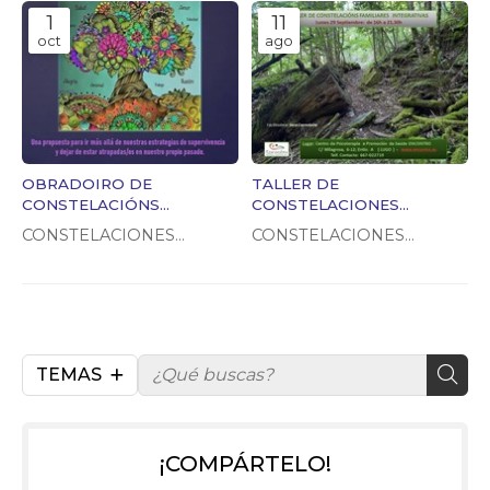
1
11
oct
ago
OBRADOIRO DE
TALLER DE
CONSTELACIÓNS
CONSTELACIONES
INTEGRATIVAS, o 15 de
FAMILIARES LUNES 29 DE
CONSTELACIONES
CONSTELACIONES
Novembro, en OURENSE
SEPTIEMBRE
FAMILIARES
FAMILIARES
TEMAS
¡COMPÁRTELO!