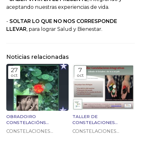
aceptando nuestras experiencias de vida.
-
SOLTAR LO QUE NO NOS CORRESPONDE
LLEVAR
, para lograr Salud y Bienestar.
Noticias relacionadas
27
7
oct
oct
OBRADOIRO
TALLER DE
CONSTELACIÓNS
CONSTELACIONES
FAMILIARES 10 DE
INTEGRATIVAS 18 DE
CONSTELACIONES
CONSTELACIONES
NOVEMBRO EN Encontro,
OCTUBRE
FAMILIARES
FAMILIARES
LUGO