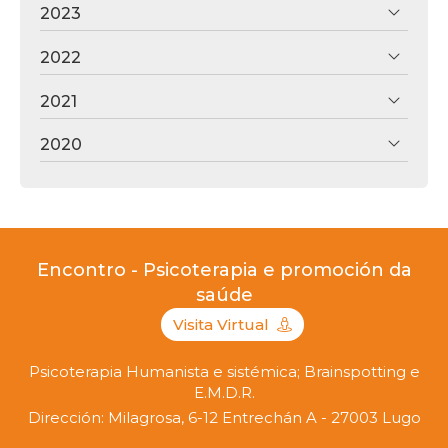
2023
2022
2021
2020
Encontro - Psicoterapia e promoción da
saúde
Visita Virtual
Psicoterapia Humanista e sistémica; Brainspotting e
E.M.D.R.
Dirección: Milagrosa, 6-12 Entrechán A - 27003 Lugo